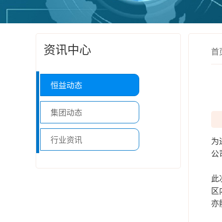
资讯中心
首
恒益动态
集团动态
行业资讯
为
公
此
区
亦