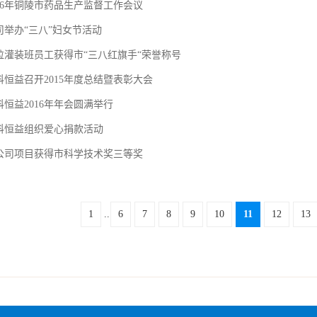
016年铜陵市药品生产监督工作会议
司举办“三八”妇女节活动
粒灌装班员工获得市“三八红旗手“荣誉称号
科恒益召开2015年度总结暨表彰大会
科恒益2016年年会圆满举行
科恒益组织爱心捐款活动
公司项目获得市科学技术奖三等奖
1
..
6
7
8
9
10
11
12
13