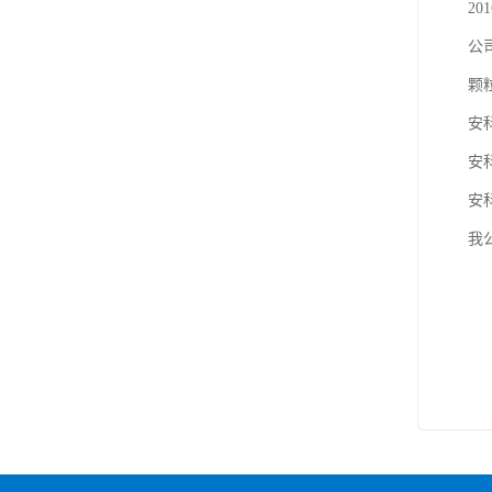
2
公
颗
安
安
安
我